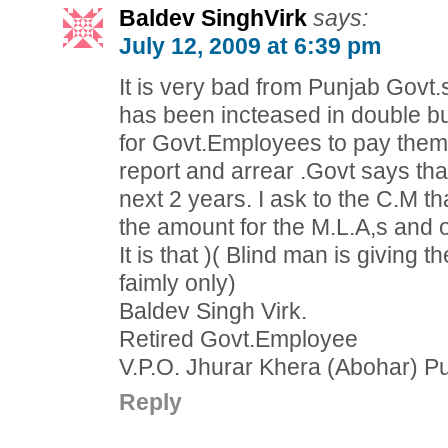
Baldev SinghVirk
says:
July 12, 2009 at 6:39 pm
It is very bad from Punjab Govt.
has been incteased in double b
for Govt.Employees to pay the
report and arrear .Govt says that
next 2 years. I ask to the C.M th
the amount for the M.L.A,s and o
It is that )( Blind man is giving 
faimly only)
Baldev Singh Virk.
Retired Govt.Employee
V.P.O. Jhurar Khera (Abohar) Pu
Reply