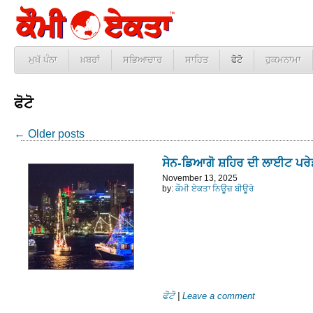
ਮੁਖੱ ਪੰਨਾ
ਖ਼ਬਰਾਂ
ਸਭਿਆਚਾਰ
ਸਾਹਿਤ
ਫੋਟੋ
ਹੁਕਮਨਾਮਾ
ਫੋਟੋ
←
Older posts
ਸੇਨ-ਡਿਆਗੋ ਸ਼ਹਿਰ ਦੀ ਲਾਈਟ ਪਰੇ
November 13, 2025
by:
ਕੌਮੀ ਏਕਤਾ ਨਿਊਜ਼ ਬੀਊਰੋ
ਫੋਟੋ
|
Leave a comment