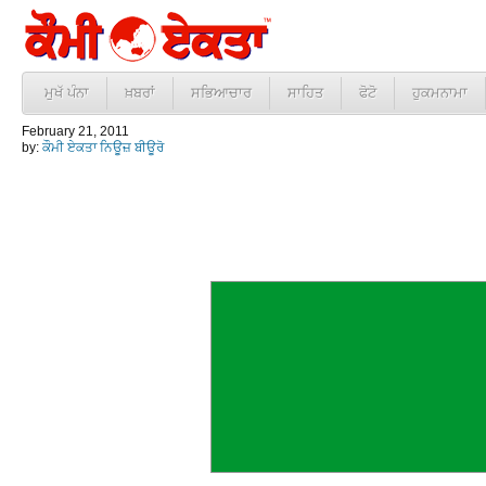
ਮੁਖੱ ਪੰਨਾ
ਖ਼ਬਰਾਂ
ਸਭਿਆਚਾਰ
ਸਾਹਿਤ
ਫੋਟੋ
ਹੁਕਮਨਾਮਾ
February 21, 2011
by:
ਕੌਮੀ ਏਕਤਾ ਨਿਊਜ਼ ਬੀਊਰੋ