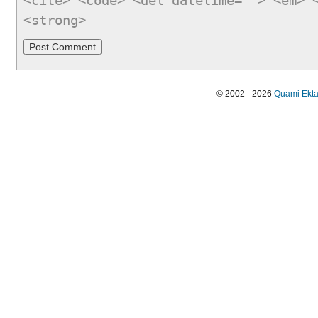
<cite> <code> <del datetime=""> <em> 
<strong>
© 2002 - 2026
Quami Ekta