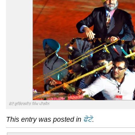
ਫੋਟੋ:ਗੁਰਿੰਦਰਜੀਤ ਸਿੰਘ ਪੀਰਜੈਨ
This entry was posted in
ਫੋਟੋ
.