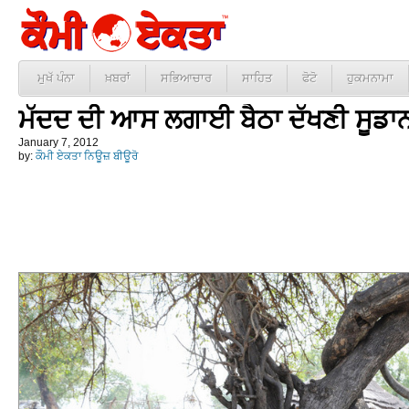
ਮੁਖੱ ਪੰਨਾ
ਖ਼ਬਰਾਂ
ਸਭਿਆਚਾਰ
ਸਾਹਿਤ
ਫੋਟੋ
ਹੁਕਮਨਾਮਾ
ਮੱਦਦ ਦੀ ਆਸ ਲਗਾਈ ਬੈਠਾ ਦੱਖਣੀ ਸੂਡਾ
January 7, 2012
by:
ਕੌਮੀ ਏਕਤਾ ਨਿਊਜ਼ ਬੀਊਰੋ