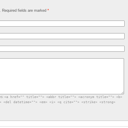
d. Required fields are marked
*
es:
<a href="" title=""> <abbr title=""> <acronym title=""> <b>
> <del datetime=""> <em> <i> <q cite=""> <strike> <strong>