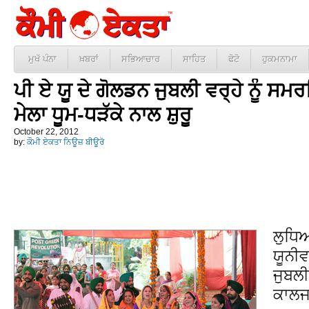
ਮੁਖੱ ਪੰਨਾ
ਖ਼ਬਰਾਂ
ਸਭਿਆਚਾਰ
ਸਾਹਿਤ
ਫੋਟੋ
ਹੁਕਮਨਾਮਾ
ਪੀ ਏ ਯੂ ਦੇ ਗੋਲਡਨ ਜੁਬਲੀ ਵਰ੍ਹੇ ਨੂੰ 
ਮੇਲਾ ਧੂਮ-ਧੜੱਕੇ ਨਾਲ ਸ਼ੁਰੂ
October 22, 2012
by:
ਕੌਮੀ ਏਕਤਾ ਨਿਊਜ਼ ਬੀਊਰੋ
ਲੁਧਿ
ਯੂਨੀ
ਜੁਬਲੀ
ਕਾਲਜ 