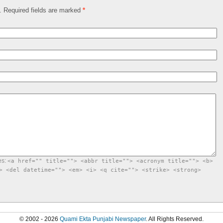
d. Required fields are marked
*
es:
<a href="" title=""> <abbr title=""> <acronym title=""> <b>
> <del datetime=""> <em> <i> <q cite=""> <strike> <strong>
© 2002 - 2026
Quami Ekta Punjabi Newspaper
. All Rights Reserved.