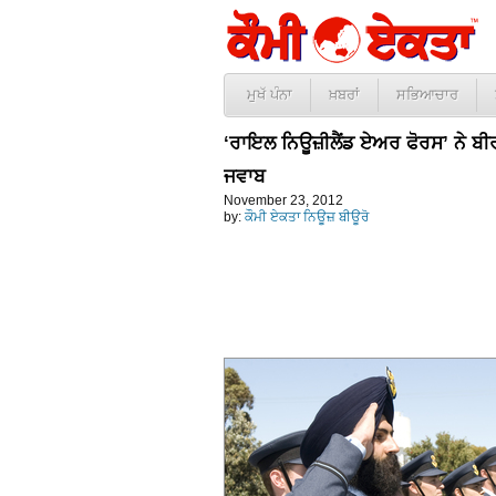
ਮੁਖੱ ਪੰਨਾ
ਖ਼ਬਰਾਂ
ਸਭਿਆਚਾਰ
‘ਰਾਇਲ ਨਿਊਜ਼ੀਲੈਂਡ ਏਅਰ ਫੋਰਸ’ ਨੇ ਬੀਰ 
ਜਵਾਬ
November 23, 2012
by:
ਕੌਮੀ ਏਕਤਾ ਨਿਊਜ਼ ਬੀਊਰੋ