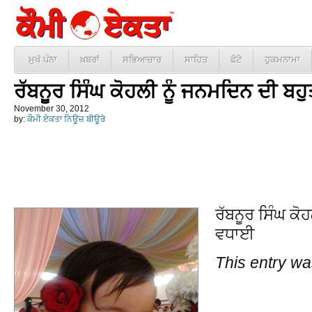
ਮੁਖੱ ਪੰਨਾ
ਖ਼ਬਰਾਂ
ਸਭਿਆਚਾਰ
ਸਾਹਿਤ
ਫੋਟੋ
ਹੁਕਮਨਾਮਾ
ਰੱਬਨੂਰ ਸਿੰਘ ਕੋਹਲੀ ਨੂੰ ਜਨਮਦਿਨ ਦੀ ਬ
November 30, 2012
by:
ਕੌਮੀ ਏਕਤਾ ਨਿਊਜ਼ ਬੀਊਰੋ
ਰੱਬਨੂਰ ਸਿੰਘ ਕੋ
ਵਧਾਈ
This entry wa