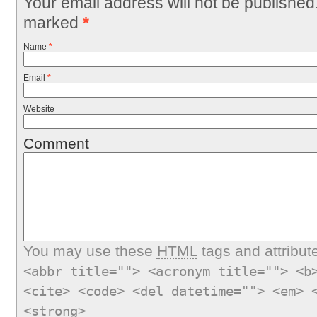
Your email address will not be published
marked
*
Name
*
Email
*
Website
Comment
You may use these
HTML
tags and attribut
<abbr title=""> <acronym title=""> <b
<cite> <code> <del datetime=""> <em> 
<strong>