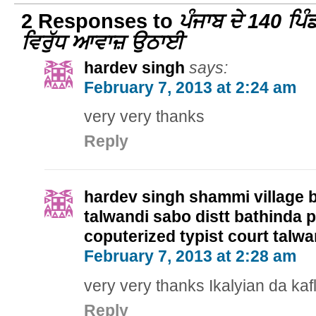
2 Responses to
ਪੰਜਾਬ ਦੇ 140 ਪਿੰਡ
ਵਿਰੁੱਧ ਆਵਾਜ਼ ਉਠਾਈ
hardev singh
says:
February 7, 2013 at 2:24 am
very very thanks
Reply
hardev singh shammi village b
talwandi sabo distt bathinda p
coputerized typist court talw
February 7, 2013 at 2:28 am
very very thanks Ikalyian da kaf
Reply