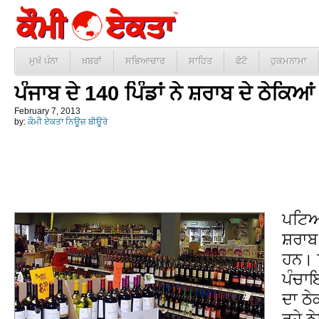
ਮੁਖੱ ਪੰਨਾ
ਖ਼ਬਰਾਂ
ਸਭਿਆਚਾਰ
ਸਾਹਿਤ
ਫੋਟੋ
ਹੁਕਮਨਾਮਾ
ਪੰਜਾਬ ਦੇ 140 ਪਿੰਡਾਂ ਨੇ ਸ਼ਰਾਬ ਦੇ ਠੇਕਿ
February 7, 2013
by:
ਕੌਮੀ ਏਕਤਾ ਨਿਊਜ਼ ਬੀਊਰੋ
ਪਟਿਆਲ
ਸ਼ਰਾਬ
ਹਨ। 
ਪੰਚਾਇ
ਦਾ ਠੇ
ਰਹੇ ਠ