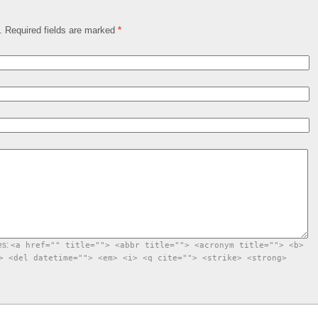
d. Required fields are marked
*
es:
<a href="" title=""> <abbr title=""> <acronym title=""> <b>
> <del datetime=""> <em> <i> <q cite=""> <strike> <strong>