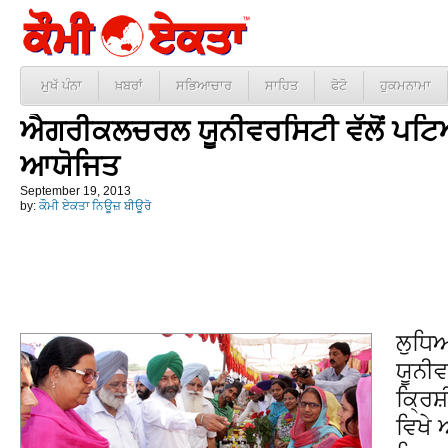
ਮੁਖੱ ਪੰਨਾ
ਖ਼ਬਰਾਂ
ਸਭਿਆਚਾਰ
ਸਾਹਿਤ
ਫੋਟੋ
ਹੁਕਮਨਾਮਾ
ਐਗਰੀਕਲਚਰਲ ਯੂਨੀਵਰਸਿਟੀ ਵੱਲੋਂ ਪਟਿਆ
ਆਯੋਜਿਤ
September 19, 2013
by:
ਕੌਮੀ ਏਕਤਾ ਨਿਊਜ਼ ਬੀਊਰੋ
ਲੁਧਿ
ਯੂਨੀਵ
ਕ੍ਰਿ
ਵਿਖੇ