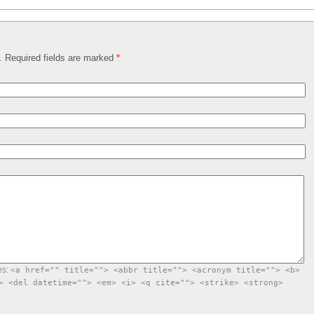
d. Required fields are marked
*
es:
<a href="" title=""> <abbr title=""> <acronym title=""> <b>
> <del datetime=""> <em> <i> <q cite=""> <strike> <strong>