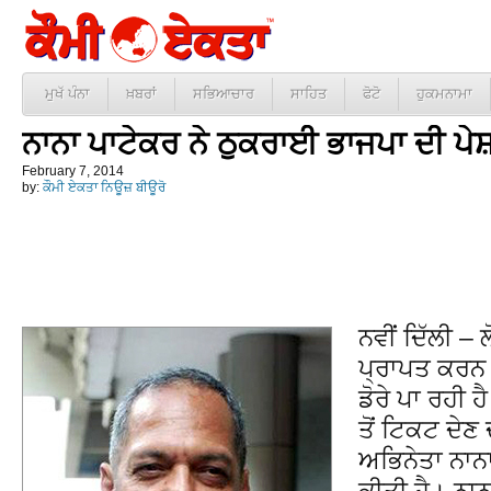
ਮੁਖੱ ਪੰਨਾ
ਖ਼ਬਰਾਂ
ਸਭਿਆਚਾਰ
ਸਾਹਿਤ
ਫੋਟੋ
ਹੁਕਮਨਾਮਾ
ਨਾਨਾ ਪਾਟੇਕਰ ਨੇ ਠੁਕਰਾਈ ਭਾਜਪਾ ਦੀ ਪੇਸ
February 7, 2014
by:
ਕੌਮੀ ਏਕਤਾ ਨਿਊਜ਼ ਬੀਊਰੋ
ਨਵੀਂ ਦਿੱਲੀ – 
ਪ੍ਰਾਪਤ ਕਰਨ 
ਡੋਰੇ ਪਾ ਰਹੀ ਹ
ਤੋਂ ਟਿਕਟ ਦੇਣ
ਅਭਿਨੇਤਾ ਨਾਨਾ
ਕੀਤੀ ਹੈ। ਨਾਨ