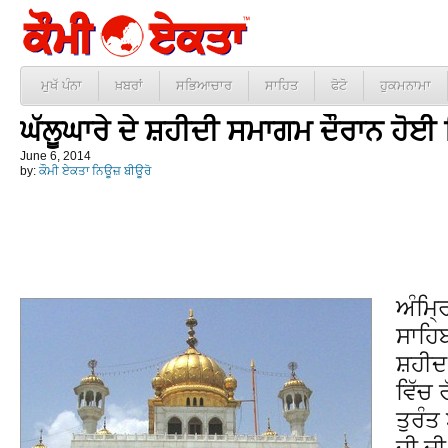
ਮੁਖੱ ਪੰਨਾ
ਖ਼ਬਰਾਂ
ਸਭਿਆਚਾਰ
ਸਾਹਿਤ
ਫੋਟੋ
ਹੁਕਮਨਾਮਾ
ਘੱਲੂਘਾਰੇ ਦੇ ਸ਼ਹੀਦੀ ਸਮਾਗਮ ਦੌਰਾਨ ਹੋ
June 6, 2014
by:
ਕੌਮੀ ਏਕਤਾ ਨਿਊਜ਼ ਬੀਊਰੋ
ਅੰਮ੍
ਸਾਹਿਬ
ਸ਼ਹੀਦ
ਵਿੱਚ 
ਤੁਰੰਤ
ਜੀ ਦੀ