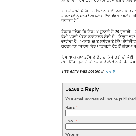
ਸਕਦੀ ਹੈ। ਇਸ ਲਈ ਇਹ ਕਾਨਫ਼ਰੰਸ ਦੇਸ਼ ਦੇ ਸੰਵਿਧਾਨ
ਇਹ ਦੋ ਵਖਰੇ ਸੰਵਿਧਾਨ ਰੱਖਕੇ ਅਕਾਲੀ ਦਲ ਹੁਣ ਤਕ 
ਪਾਰਟੀਆਂ ਨੂੰ ਆਪਣੇ-ਆਪਣੇ ਦਾਇਰੇ ਵੱਖਰੇ ਰਖਣੇਂ 
ਚਾਹੀਦੀ ਹੈ।
ਬੇਹਤਰ ਹੋਵੇਗਾ ਕਿ ਇਹ 27 ਜੁਲਾਈ ਤੇ 28 ਜੁਲਾਈ – 2
ਕੋਮੀ ਪਧਰੀ ਪੰਥਕ ਕਨਵੈਨਸ਼ਨ ਸੱਦੀ ਹੈ। ਇਨ੍ਹਾਂ ਦੋ
ਚਾਹੀਦਾ ਹੈ। ਅਕਾਲ ਤਖ਼ਤ ਸਾਹਿਬ ਤੇ ਸਿੱਖ ਬੁੱਧੀਜੀਵਿਆ
ਗੁਰੁਦੁਆਰਾ ਸਾਿਹਬ ਵਿਚ ਖਾਨਾਜ਼ੰਗੀ ਹੋਣ ਤੋਂ ਬਚਿਆ 
ਇਸ ਪੰਥਕ ਕਾਨਫਰੰਸ ਦੇ ਦੌਰਾਨ ਕਿਸੇ ਤਰਾਂ ਦੀ ਕੋਈ 
ਕੋਈ ਹਿੰਸਾ ਹੁੰਦੀ ਹੈ ਤਾਂ ਪੰਜਾਬ ਦੇ ਲੋਕਾਂ ਅਤੇ ਸਿੱਖ
This entry was posted in
ਪੰਜਾਬ
.
Leave a Reply
Your email address will not be publishe
Name
*
Email
*
Website