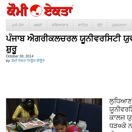
ਮੁਖੱ ਪੰਨਾ
ਖ਼ਬਰਾਂ
ਸਭਿਆਚਾਰ
ਸਾਹਿਤ
ਫੋਟੋ
ਹੁਕਮਨਾਮਾ
ਪੰਜਾਬ ਐਗਰੀਕਲਚਰਲ ਯੂਨੀਵਰਸਿਟੀ ਯੁਵਕ
ਸ਼ੁਰੂ
October 30, 2014
by:
ਕੌਮੀ ਏਕਤਾ ਨਿਊਜ਼ ਬੀਊਰੋ
ਲੁਧਿਆਣ
ਯੂਨੀਵਰਸ
ਕਾਲਜ ਯੁ
ਧੜ¤ਕੇ ਨ