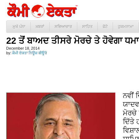
ਮੁਖੱ ਪੰਨਾ
ਖ਼ਬਰਾਂ
ਸਭਿਆਚਾਰ
ਸਾਹਿਤ
ਫੋਟੋ
ਹੁਕਮਨਾਮਾ
22 ਤੋਂ ਬਾਅਦ ਤੀਸਰੇ ਮੋਰਚੇ ਤੇ ਹੋਵੇਗਾ ਧ
December 18, 2014
by:
ਕੌਮੀ ਏਕਤਾ ਨਿਊਜ਼ ਬੀਊਰੋ
ਨਵੀਂ 
ਯਾਦਵ 
ਮੋਰਚੇ
ਦਿੱਤੇ
ਵਿਸ਼ਾ
ਸ਼ਾਮਿ