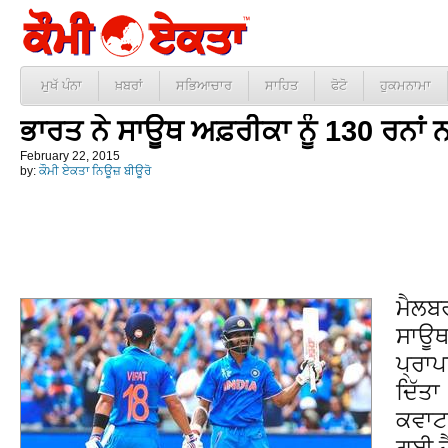
ਮੁਖੱ ਪੰਨਾ
ਖ਼ਬਰਾਂ
ਸਭਿਆਚਾਰ
ਸਾਹਿਤ
ਫੋਟੋ
ਹੁਕਮਨਾਮਾ
ਭਾਰਤ ਨੇ ਸਾਊਥ ਅਫ਼ਰੀਕਾ ਨੂੰ 130 ਰਨਾ
February 22, 2015
by:
ਕੌਮੀ ਏਕਤਾ ਨਿਊਜ਼ ਬੀਊਰੋ
ਮੈਲਬ
ਸਾਊਥ 
ਪ੍ਰਾਪ
ਦਿੱਤ
ਕਵਾਟਰ
ਗਈ ਹ