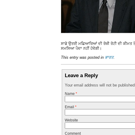
ਸਾਡੇ ਉਤਰੀ ਮਛਿਆਰਿਆਂ ਦੀ ਰੋਜ਼ੀ ਰੋਟੀ ਦੀ ਕੀਮਤ ਤੇ 
ਸਮਸਿਆ ਪੈਦਾ ਨਹੀਂ ਹੋਵੇਗੀ।
This entry was posted in
ਭਾਰਤ
.
Leave a Reply
Your email address will not be publishe
Name
*
Email
*
Website
Comment