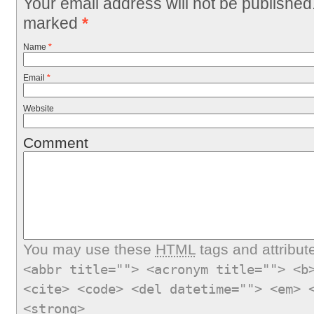
Your email address will not be published
marked
*
Name
*
Email
*
Website
Comment
You may use these
HTML
tags and attribut
<abbr title=""> <acronym title=""> <b
<cite> <code> <del datetime=""> <em> 
<strong>