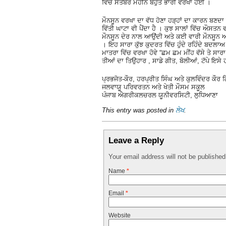
ਵਿੱਚ ਸਤੰਬਰ ਮਹੀਨੇ ਬਹੁਤ ਭਾਰੀ ਵਰਖਾ ਹੋਈ ।
ਮੌਨਸੂਨ ਵਰਖਾ ਦਾ ਵੱਧ ਹੋਣਾ ਹੜ੍ਹਾਂ ਦਾ ਕਾਰਨ ਬਣਦ
ਵਿੱਤੀ ਘਾਟਾ ਵੀ ਪੈਂਦਾ ਹੈ । ਕੁਝ ਸਾਲਾਂ ਵਿੱਚ ਔਸ
ਮੌਨਸੂਨ ਦੇਰ ਨਾਲ ਆਉਂਦੀ ਅਤੇ ਕਈ ਵਾਰੀ ਮੌਨਸੂਨ ਆ ਕੇ 
। ਇਹ ਸਾਰਾ ਕੁੱਝ ਕੁਦਰਤ ਵਿੱਚ ਹੁੰਦੇ ਰਹਿੰਦੇ ਬਦਲਾਅ 
ਮਾਤਰਾ ਵਿੱਚ ਵਰਖਾ ਹੋਵੇ “ਛਮ ਛਮ ਮੀਂਹ ਵੱਸੇ ਤੇ ਸਾ
ਤੀਆਂ ਦਾ ਤਿਉਹਾਰ , ਸਾਡੇ ਗੀਤ, ਬੋਲੀਆਂ, ਟੱਪੇ ਇਸੇ 
ਪ੍ਰਭਜੋਤ-ਕੌਰ, ਹਰਪ੍ਰੀਤ ਸਿੰਘ ਅਤੇ ਕੁਲਵਿੰਦਰ ਕੌਰ ਗ
ਜਲਵਾਯੂ ਪਰਿਵਰਤਨ ਅਤੇ ਖੇਤੀ ਮੌਸਮ ਸਕੂਲ
ਪੰਜਾਬ ਐਗਰੀਕਲਚਰਲ ਯੂਨੀਵਰਸਿਟੀ, ਲੁਧਿਆਣਾ
This entry was posted in
ਲੇਖ
.
Leave a Reply
Your email address will not be publishe
Name
*
Email
*
Website