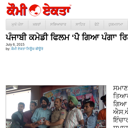
ਮੁਖੱ ਪੰਨਾ
ਖ਼ਬਰਾਂ
ਸਭਿਆਚਾਰ
ਸਾਹਿਤ
ਫੋਟੋ
ਹੁਕਮਨਾਮਾ
ਪੰਜਾਬੀ ਕਮੇਡੀ ਫਿਲਮ ‘ਪੈ ਗਿਆ ਪੰਗਾ’ ਰ
July 6, 2015
by:
ਕੌਮੀ ਏਕਤਾ ਨਿਊਜ਼ ਬੀਊਰੋ
ਸਮਾਣਾ
ਤਿਆਰ 
ਗਿਆ ਪ
ਐਸ.ਐ
ਇੰਚਾਰ
ਸਮਾਜ 