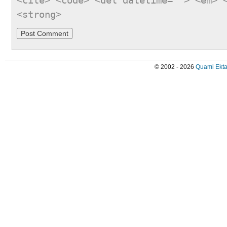
<cite> <code> <del datetime=""> <em> 
<strong>
© 2002 - 2026
Quami Ekta