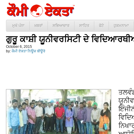
ਮੁਖੱ ਪੰਨਾ
ਖ਼ਬਰਾਂ
ਸਭਿਆਚਾਰ
ਸਾਹਿਤ
ਫੋਟੋ
ਹੁਕਮਨਾਮਾ
ਗੁਰੂ ਕਾਸ਼ੀ ਯੂਨੀਵਰਸਿਟੀ ਦੇ ਵਿਦਿਆਰਥੀਆ
October 6, 2015
by:
ਕੌਮੀ ਏਕਤਾ ਨਿਊਜ਼ ਬੀਊਰੋ
ਤਲਵੰਡ
ਯੂਨੀਵ
ਇੰਜੀ
ਵਿਦਿ
ਨਿਖਾ
ਆਯੋਜ