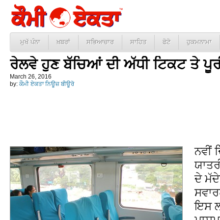
ਮੁਖੱ ਪੰਨਾ
ਖ਼ਬਰਾਂ
ਸਭਿਆਚਾਰ
ਸਾਹਿਤ
ਫੋਟੋ
ਹੁਕਮਨਾਮਾ
ਰੇਲਵੇ ਹੁਣ ਬੱਚਿਆਂ ਦੀ ਅੱਧੀ ਟਿਕਟ ਤੇ ਪੂਰ
March 26, 2016
by:
ਕੌਮੀ ਏਕਤਾ ਨਿਊਜ਼ ਬੀਊਰੋ
ਨਵੀਂ 
ਯਾਤਰ
ਦੇ ਮੱ
ਸਵਾਰ
ਇਸ ਲਈ
ਮਾਸੂਮ