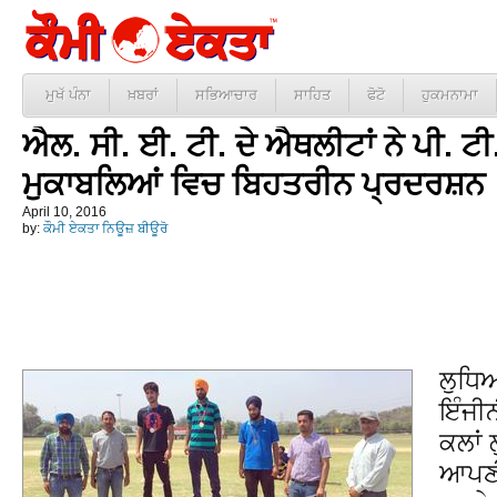
ਮੁਖੱ ਪੰਨਾ
ਖ਼ਬਰਾਂ
ਸਭਿਆਚਾਰ
ਸਾਹਿਤ
ਫੋਟੋ
ਹੁਕਮਨਾਮਾ
ਐਲ. ਸੀ. ਈ. ਟੀ. ਦੇ ਐਥਲੀਟਾਂ ਨੇ ਪੀ. ਟੀ
ਮੁਕਾਬਲਿਆਂ ਵਿਚ ਬਿਹਤਰੀਨ ਪ੍ਰਦਰਸ਼ਨ
April 10, 2016
by:
ਕੌਮੀ ਏਕਤਾ ਨਿਊਜ਼ ਬੀਊਰੋ
ਲੁਧਿ
ਇੰਜੀਨ
ਕਲਾਂ 
ਆਪਣੀ