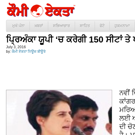
ਮੁਖੱ ਪੰਨਾ
ਖ਼ਬਰਾਂ
ਸਭਿਆਚਾਰ
ਸਾਹਿਤ
ਫੋਟੋ
ਹੁਕਮਨਾਮਾ
ਪ੍ਰਿਅੰਕਾ ਯੂਪੀ ‘ਚ ਕਰੇਗੀ 150 ਸੀਟਾਂ ਤੇ
July 3, 2016
by:
ਕੌਮੀ ਏਕਤਾ ਨਿਊਜ਼ ਬੀਊਰੋ
ਨਵੀਂ 
ਕਾਂਗਰ
ਮਰਿਆਦ
ਲਈ ਆ
ਦੀ ਚੋ
ਹੈ। ਪ