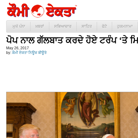
ਮੁਖੱ ਪੰਨਾ
ਖ਼ਬਰਾਂ
ਸਭਿਆਚਾਰ
ਸਾਹਿਤ
ਫੋਟੋ
ਹੁਕਮਨਾਮਾ
ਪੋਪ ਨਾਲ ਗੱਲਬਾਤ ਕਰਦੇ ਹੋਏ ਟਰੰਪ ‘ਤੇ 
May 26, 2017
by:
ਕੌਮੀ ਏਕਤਾ ਨਿਊਜ਼ ਬੀਊਰੋ