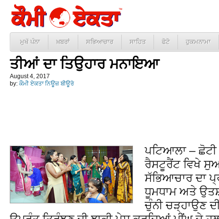
ਮੁਖੱ ਪੰਨਾ
ਖ਼ਬਰਾਂ
ਸਭਿਆਚਾਰ
ਸਾਹਿਤ
ਫੋਟੋ
ਹੁਕਮਨਾਮਾ
ਤੀਆਂ ਦਾ ਤਿਉਹਾਰ ਮਨਾਇਆ
August 4, 2017
by:
ਕੌਮੀ ਏਕਤਾ ਨਿਊਜ਼ ਬੀਊਰੋ
ਪਟਿਆਲਾ – ਛੋਟੀ 
ਰੈਸਟੂਰੈਂਟ ਵਿਖੇ ਸ
ਸੱਭਿਆਚਾਰ ਦਾ ਪ
ਧੂਮਧਾਮ ਅਤੇ ਉਤ
ਚੁੰਨੀ ਚੜ੍ਹਾਉਣ
ਉਪਰੰਤ ਤ੍ਰਿੰਝਣ ਦੀ ਝਾਕੀ ਪੇਸ਼ ਕਰਦਿਆਂ ਪੀਂਘ ਦੇ ਹੁਲ