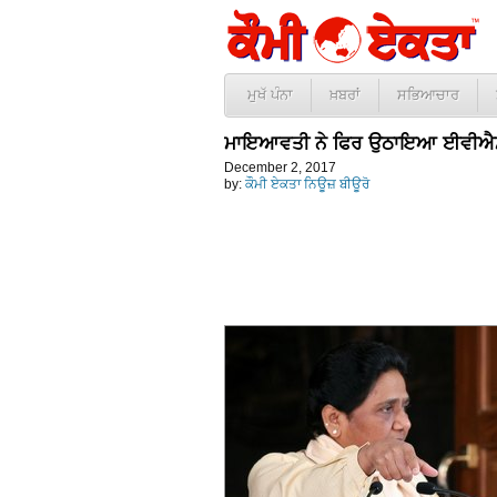
ਮੁਖੱ ਪੰਨਾ
ਖ਼ਬਰਾਂ
ਸਭਿਆਚਾਰ
ਮਾਇਆਵਤੀ ਨੇ ਫਿਰ ਉਠਾਇਆ ਈਵੀਐਮ ਨ
December 2, 2017
by:
ਕੌਮੀ ਏਕਤਾ ਨਿਊਜ਼ ਬੀਊਰੋ