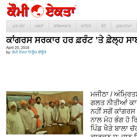
ਮੁਖੱ ਪੰਨਾ
ਖ਼ਬਰਾਂ
ਸਭਿਆਚਾਰ
ਸਾਹਿਤ
ਫੋਟੋ
ਹੁਕਮਨਾਮਾ
ਕਾਂਗਰਸ ਸਰਕਾਰ ਹਰ ਫ਼ਰੰਟ ’ਤੇ ਫ਼ੇਲ੍ਹ ਸ
April 20, 2018
by:
ਕੌਮੀ ਏਕਤਾ ਨਿਊਜ਼ ਬੀਊਰੋ
ਮਜੀਠਾ / ਅੰਮ੍ਰਿ
ਗਲਤ ਨੀਤੀਆਂ ਕਾ
ਨਹੀਂ ਸਗੋਂ ਕਾਂਗਰ
ਨਾਲ ਮੋਹ ਭੰਗ ਹੋ 
ਪਿੰਡ ਖੈੜੇ ਬਾਲਾ ਚ
ਕਾਰਕੁਨ ਸ: ਦਾਨ ਸਿ