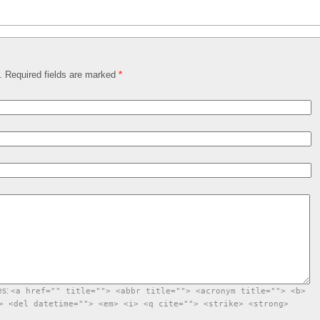
d. Required fields are marked
*
es:
<a href="" title=""> <abbr title=""> <acronym title=""> <b>
> <del datetime=""> <em> <i> <q cite=""> <strike> <strong>