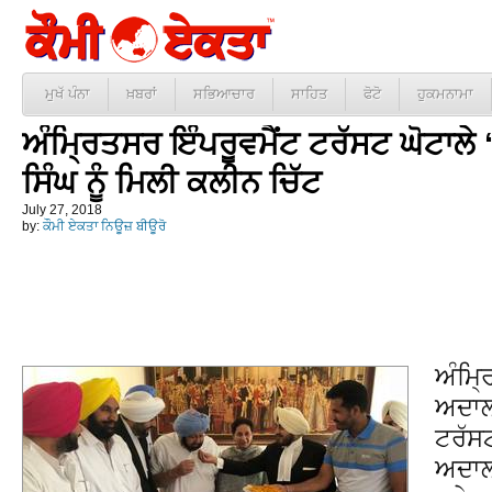
ਮੁਖੱ ਪੰਨਾ
ਖ਼ਬਰਾਂ
ਸਭਿਆਚਾਰ
ਸਾਹਿਤ
ਫੋਟੋ
ਹੁਕਮਨਾਮਾ
ਅੰਮ੍ਰਿਤਸਰ ਇੰਪਰੂਵਮੈਂਟ ਟਰੱਸਟ ਘੋਟਾਲੇ 
ਸਿੰਘ ਨੂੰ ਮਿਲੀ ਕਲੀਨ ਚਿੱਟ
July 27, 2018
by:
ਕੌਮੀ ਏਕਤਾ ਨਿਊਜ਼ ਬੀਊਰੋ
ਅੰਮ੍ਰ
ਅਦਾਲਤ
ਟਰੱਸਟ
ਅਦਾਲਤ