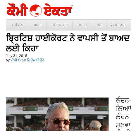
ਮੁਖੱ ਪੰਨਾ
ਖ਼ਬਰਾਂ
ਸਭਿਆਚਾਰ
ਸਾਹਿਤ
ਫੋਟੋ
ਹੁਕਮਨਾਮਾ
ਬ੍ਰਿਟਿਸ਼ ਹਾਈਕੋਰਟ ਨੇ ਵਾਪਸੀ ਤੋਂ ਬਾਅ
ਲਈ ਕਿਹਾ
July 31, 2018
by:
ਕੌਮੀ ਏਕਤਾ ਨਿਊਜ਼ ਬੀਊਰੋ
ਲੰਦਨ-
ਲਿਆਉਣ
ਲੰਦਨ
ਸੁਣਵਾ