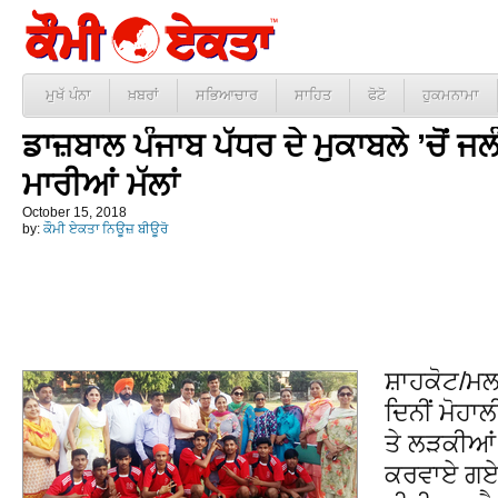
ਮੁਖੱ ਪੰਨਾ
ਖ਼ਬਰਾਂ
ਸਭਿਆਚਾਰ
ਸਾਹਿਤ
ਫੋਟੋ
ਹੁਕਮਨਾਮਾ
ਡਾਜ਼ਬਾਲ ਪੰਜਾਬ ਪੱਧਰ ਦੇ ਮੁਕਾਬਲੇ ’ਚੋਂ ਜਲ
ਮਾਰੀਆਂ ਮੱਲਾਂ
October 15, 2018
by:
ਕੌਮੀ ਏਕਤਾ ਨਿਊਜ਼ ਬੀਊਰੋ
ਸ਼ਾਹਕੋਟ/ਮਲ
ਦਿਨੀਂ ਮੋਹਾ
ਤੇ ਲੜਕੀਆਂ 
ਕਰਵਾਏ ਗਏ 