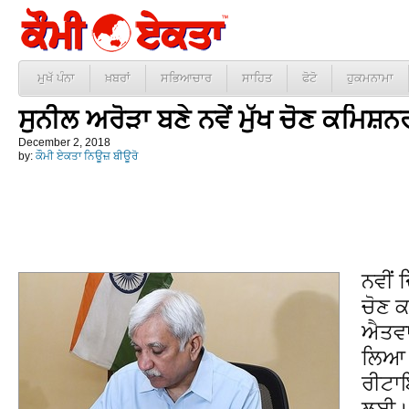
ਮੁਖੱ ਪੰਨਾ
ਖ਼ਬਰਾਂ
ਸਭਿਆਚਾਰ
ਸਾਹਿਤ
ਫੋਟੋ
ਹੁਕਮਨਾਮਾ
ਸੁਨੀਲ ਅਰੋੜਾ ਬਣੇ ਨਵੇਂ ਮੁੱਖ ਚੋਣ ਕਮਿਸ਼ਨ
December 2, 2018
by:
ਕੌਮੀ ਏਕਤਾ ਨਿਊਜ਼ ਬੀਊਰੋ
ਨਵੀਂ ਦ
ਚੋਣ ਕ
ਐਤਵਾ
ਲਿਆ ਹ
ਰੀਟਾ
ਲਈ। ਕ