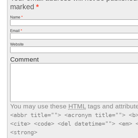
marked
*
Name
*
Email
*
Website
Comment
You may use these
HTML
tags and attribut
<abbr title=""> <acronym title=""> <b
<cite> <code> <del datetime=""> <em> 
<strong>