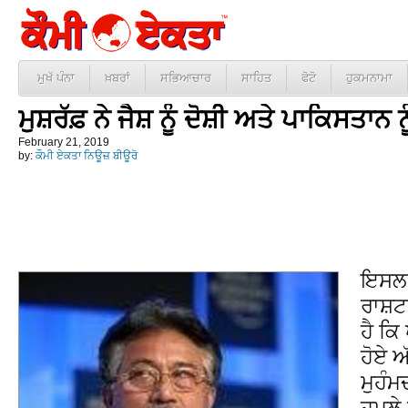
ਮੁਖੱ ਪੰਨਾ
ਖ਼ਬਰਾਂ
ਸਭਿਆਚਾਰ
ਸਾਹਿਤ
ਫੋਟੋ
ਹੁਕਮਨਾਮਾ
ਮੁਸ਼ਰੱਫ਼ ਨੇ ਜੈਸ਼ ਨੂੰ ਦੋਸ਼ੀ ਅਤੇ ਪਾਕਿਸਤਾਨ 
February 21, 2019
by:
ਕੌਮੀ ਏਕਤਾ ਨਿਊਜ਼ ਬੀਊਰੋ
ਇਸਲਾ
ਰਾਸ਼ਟ
ਹੈ ਕਿ
ਹੋਏ ਅ
ਮੁਹੰਮ
ਹਮਲੇ 