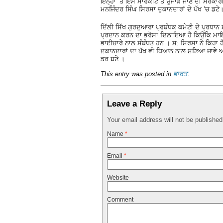
ਇਨ੍ਹਾਂ ’ਤੇ ਇਸ ਮਾਰਕੀਟ ਤੋਂ ਉਜਾੜੇ ਜਾਣ ਦੀ ਸਰਕਾ
ਮਨਜਿੰਦਰ ਸਿੰਘ ਸਿਰਸਾ ਦੁਕਾਨਦਾਰਾਂ ਦੇ ਪੱਖ ’ਚ ਡਟੇ
ਦਿੱਲੀ ਸਿੱਖ ਗੁਰਦੁਆਰਾ ਪ੍ਰਬੰਧਕ ਕਮੇਟੀ ਦੇ ਪ੍ਰਧਾਨ
ਪ੍ਰਦਾਨ ਕਰਨ ਦਾ ਭਰੋਸਾ ਦਿਲਾਇਆ ਹੈ ਕਿਉਂਕਿ ਮ
ਭਾਈਚਾਰੇ ਨਾਲ ਸੰਬੰਧਤ ਹਨ । ਸ: ਸਿਰਸਾ ਨੇ ਕਿਹਾ ਹ
ਦੁਕਾਨਦਾਰਾਂ ਦਾ ਪੱਖ ਵੀ ਧਿਆਨ ਨਾਲ ਸੁਣਿਆ ਜਾਵੇ ਅ
ਡਰ ਬਣੇ ।
This entry was posted in
ਭਾਰਤ
.
Leave a Reply
Your email address will not be publishe
Name
*
Email
*
Website
Comment