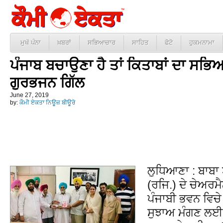
ਮੁਖੱ ਪੰਨਾ
ਖ਼ਬਰਾਂ
ਸਭਿਆਚਾਰ
ਸਾਹਿਤ
ਫੋਟੋ
ਹੁਕਮਨਾਮਾ
ਪੰਜਾਬ ਬਚਾਉਣਾ ਹੈ ਤਾਂ ਕਿਤਾਬਾਂ ਦਾ ਸਭਿਆ
ਗੁਰਭਜਨ ਗਿੱਲ
June 27, 2019
by:
ਕੌਮੀ ਏਕਤਾ ਨਿਊਜ਼ ਬੀਊਰੋ
ਲੁਧਿਆਣਾ : ਬਾਬਾ
(ਰਜਿ.) ਦੇ ਚੇਅਰਮੈ
ਪੰਜਾਬੀ ਭਵਨ ਵਿਚੇ ਚ
ਸੁਝਾਅ ਮੰਗਣ ਲਈ