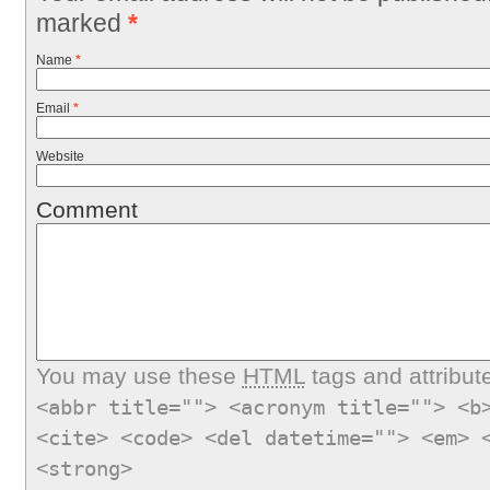
marked
*
Name
*
Email
*
Website
Comment
You may use these
HTML
tags and attribut
<abbr title=""> <acronym title=""> <b
<cite> <code> <del datetime=""> <em> 
<strong>