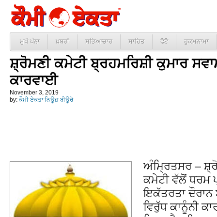
ਮੁਖੱ ਪੰਨਾ
ਖ਼ਬਰਾਂ
ਸਭਿਆਚਾਰ
ਸਾਹਿਤ
ਫੋਟੋ
ਹੁਕਮਨਾਮਾ
ਸ਼੍ਰੋਮਣੀ ਕਮੇਟੀ ਬ੍ਰਹਮਰਿਸ਼ੀ ਕੁਮਾਰ ਸਵਾਮੀ
ਕਾਰਵਾਈ
November 3, 2019
by:
ਕੌਮੀ ਏਕਤਾ ਨਿਊਜ਼ ਬੀਊਰੋ
ਅੰਮ੍ਰਿਤਸਰ – ਸ਼੍
ਕਮੇਟੀ ਵੱਲੋਂ ਧਰਮ
ਇਕੱਤਰਤਾ ਦੌਰਾਨ 
ਵਿਰੁੱਧ ਕਾਨੂੰਨੀ 