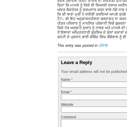
ਕੇਵਲ ਤਬਾਦਲਾ ਕਰਨਾ ਮਾਮਲੇ ਦੀ ਸੰਜੀਦਗੀ ਮੁਤਾਬਿਕ 
ਕਿਹਾ ਕਿ ਮਾਮਲੇ ਨੂੰ ਕਿਸੇ ਵੀ ਸਿਆਸੀ ਦਬਾਅ ਅਧੀਨ 
ਅੰਦਰ ਲੋਕਤੰਤਰ ਨੂੰ ਸ਼ਰਮਸਾਰ ਕਰਨ ਵਾਲੇ ਨੰਗੇ ਨਾਚ
ਕਿ ਕੀ ਥਾਣਾ ਮੁਖੀ ਨੇ ਵਧੀਕੀ ਕਰਦਿਆਂ ਆਪਣੇ ਰੁਤਬੇ
ਹੈ?। ਕੀ ਇਹ ਅਨੁਸ਼ਾਸਨਹੀਣਤਾ ਬਰਦਾਸ਼ਤ ਨਾ ਕਰਨ ਵਾ
ਪੀੜਤ ਪਰਿਵਾਰ ਨੂੰ ਮਾਨਸਿਕ ਪਰੇਸ਼ਾਨੀ ਵਿਚੋਂ ਗੁਜ਼ਰਨ
ਕਿਸੇ ਹੋਰ ਅਣਚਾਹੇ ਦੁਖਾਂਤ ਨੂੰ ਟਾਲਣ ਅਤੇ ਮਾਮਲੇ 
ਤੋਂ ਇਲਾਵਾ ਅੰਮ੍ਰਿਤਧਾਰੀ ਗੁਰਸਿਖ ਦੇ ਕੇਸਾਂ ਕਕਾਰ
ਕਮੇਟੀ ਦੇ ਪ੍ਰਧਾਨ ਭਾਈ ਗੋਬਿੰਦ ਸਿੰਘ ਲੌਂਗੋਵਾਲ ਨੂੰ
This entry was posted in
ਪੰਜਾਬ
.
Leave a Reply
Your email address will not be publishe
Name
*
Email
*
Website
Comment