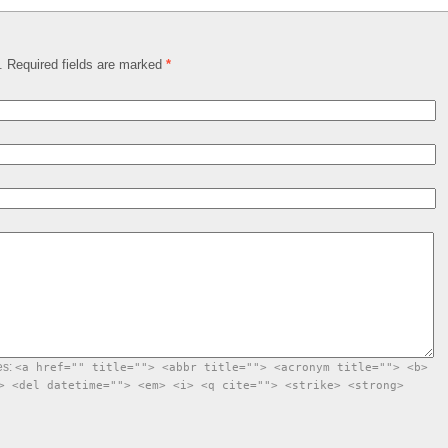
d. Required fields are marked
*
es:
<a href="" title=""> <abbr title=""> <acronym title=""> <b>
> <del datetime=""> <em> <i> <q cite=""> <strike> <strong>