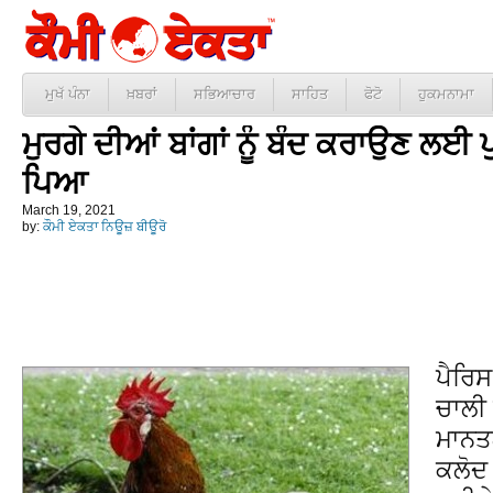
ਮੁਖੱ ਪੰਨਾ
ਖ਼ਬਰਾਂ
ਸਭਿਆਚਾਰ
ਸਾਹਿਤ
ਫੋਟੋ
ਹੁਕਮਨਾਮਾ
ਮੁਰਗੇ ਦੀਆਂ ਬਾਂਗਾਂ ਨੂੰ ਬੰਦ ਕਰਾਉਣ ਲਈ
ਪਿਆ
March 19, 2021
by:
ਕੌਮੀ ਏਕਤਾ ਨਿਊਜ਼ ਬੀਊਰੋ
ਪੈਰਿਸ
ਚਾਲੀ 
ਮਾਨਤਲ
ਕਲੋਦ 