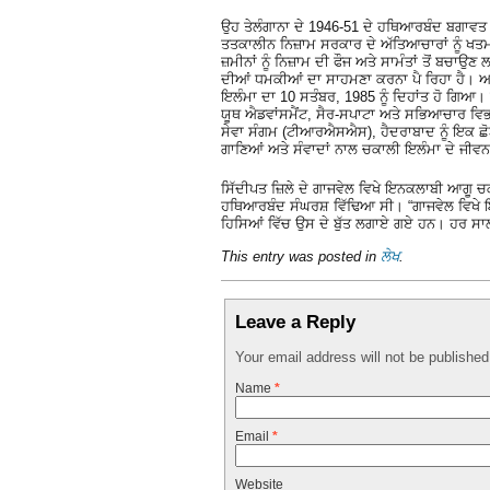
ਉਹ ਤੇਲੰਗਾਨਾ ਦੇ 1946-51 ਦੇ ਹਥਿਆਰਬੰਦ ਬਗਾਵਤ ਦ
ਤਤਕਾਲੀਨ ਨਿਜ਼ਾਮ ਸਰਕਾਰ ਦੇ ਅੱਤਿਆਚਾਰਾਂ ਨੂੰ ਖਤ
ਜ਼ਮੀਨਾਂ ਨੂੰ ਨਿਜ਼ਾਮ ਦੀ ਫੌਜ ਅਤੇ ਸਾਮੰਤਾਂ ਤੋਂ ਬਚਾਉਣ
ਦੀਆਂ ਧਮਕੀਆਂ ਦਾ ਸਾਹਮਣਾ ਕਰਨਾ ਪੈ ਰਿਹਾ ਹੈ। ਅ
ਇਲੰਮਾ ਦਾ 10 ਸਤੰਬਰ, 1985 ਨੂੰ ਦਿਹਾਂਤ ਹੋ ਗਿਆ
ਯੂਥ ਐਡਵਾਂਸਮੈਂਟ, ਸੈਰ-ਸਪਾਟਾ ਅਤੇ ਸਭਿਆਚਾਰ ਵਿਭਾ
ਸੇਵਾ ਸੰਗਮ (ਟੀਆਰਐਸਐਸ), ਹੈਦਰਾਬਾਦ ਨੂੰ ਇਕ 
ਗਾਣਿਆਂ ਅਤੇ ਸੰਵਾਦਾਂ ਨਾਲ ਚਕਾਲੀ ਇਲੰਮਾ ਦੇ ਜੀਵਨ
ਸਿੱਦੀਪਤ ਜ਼ਿਲੇ ਦੇ ਗਾਜਵੇਲ ਵਿਖੇ ਇਨਕਲਾਬੀ ਆਗੂ ਚਕ
ਹਥਿਆਰਬੰਦ ਸੰਘਰਸ਼ ਵਿੱਢਿਆ ਸੀ। “ਗਾਜਵੇਲ ਵਿਖੇ 
ਹਿਸਿਆਂ ਵਿੱਚ ਉਸ ਦੇ ਬੁੱਤ ਲਗਾਏ ਗਏ ਹਨ। ਹਰ ਸਾ
This entry was posted in
ਲੇਖ
.
Leave a Reply
Your email address will not be publishe
Name
*
Email
*
Website