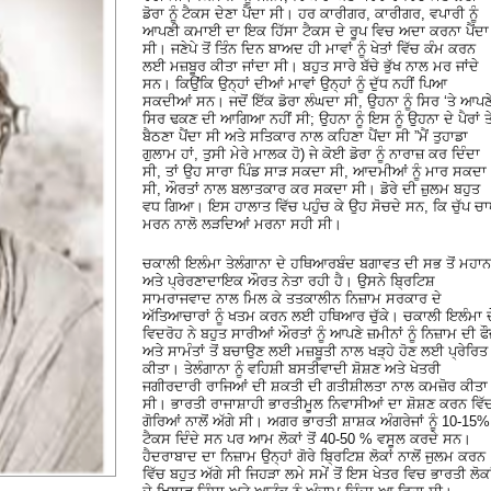
ਡੋਰਾ ਨੂੰ ਟੈਕਸ ਦੇਣਾ ਪੈਂਦਾ ਸੀ। ਹਰ ਕਾਰੀਗਰ, ਕਾਰੀਗਰ, ਵਪਾਰੀ ਨੂੰ
ਆਪਣੀ ਕਮਾਈ ਦਾ ਇਕ ਹਿੱਸਾ ਟੈਕਸ ਦੇ ਰੂਪ ਵਿਚ ਅਦਾ ਕਰਨਾ ਪੈਂਦਾ
ਸੀ। ਜਣੇਪੇ ਤੋਂ ਤਿੰਨ ਦਿਨ ਬਾਅਦ ਹੀ ਮਾਵਾਂ ਨੂੰ ਖੇਤਾਂ ਵਿੱਚ ਕੰਮ ਕਰਨ
ਲਈ ਮਜ਼ਬੂਰ ਕੀਤਾ ਜਾਂਦਾ ਸੀ। ਬਹੁਤ ਸਾਰੇ ਬੱਚੇ ਭੁੱਖ ਨਾਲ ਮਰ ਜਾਂਦੇ
ਸਨ। ਕਿਉਂਕਿ ਉਨ੍ਹਾਂ ਦੀਆਂ ਮਾਵਾਂ ਉਨ੍ਹਾਂ ਨੂੰ ਦੁੱਧ ਨਹੀਂ ਪਿਆ
ਸਕਦੀਆਂ ਸਨ। ਜਦੋਂ ਇੱਕ ਡੋਰਾ ਲੰਘਦਾ ਸੀ, ਉਹਨਾ ਨੂੰ ਸਿਰ ‘ਤੇ ਆਪਣ
ਸਿਰ ਢਕਣ ਦੀ ਆਗਿਆ ਨਹੀਂ ਸੀ; ਉਹਨਾ ਨੂੰ ਇਸ ਨੂੰ ਉਹਨਾ ਦੇ ਪੈਰਾਂ ਤ
ਬੈਠਣਾ ਪੈਂਦਾ ਸੀ ਅਤੇ ਸਤਿਕਾਰ ਨਾਲ ਕਹਿਣਾ ਪੈਂਦਾ ਸੀ ”ਮੈਂ ਤੁਹਾਡਾ
ਗੁਲਾਮ ਹਾਂ, ਤੁਸੀ ਮੇਰੇ ਮਾਲਕ ਹੋ) ਜੇ ਕੋਈ ਡੋਰਾ ਨੂੰ ਨਾਰਾਜ਼ ਕਰ ਦਿੰਦਾ
ਸੀ, ਤਾਂ ਉਹ ਸਾਰਾ ਪਿੰਡ ਸਾੜ ਸਕਦਾ ਸੀ, ਆਦਮੀਆਂ ਨੂੰ ਮਾਰ ਸਕਦਾ
ਸੀ, ਔਰਤਾਂ ਨਾਲ ਬਲਾਤਕਾਰ ਕਰ ਸਕਦਾ ਸੀ। ਡੋਰੇ ਦੀ ਜ਼ੁਲਮ ਬਹੁਤ
ਵਧ ਗਿਆ। ਇਸ ਹਾਲਾਤ ਵਿੱਚ ਪਹੁੰਚ ਕੇ ਉਹ ਸੋਚਦੇ ਸਨ, ਕਿ ਚੁੱਪ ਚ
ਮਰਨ ਨਾਲੋ ਲੜਦਿਆਂ ਮਰਨਾ ਸਹੀ ਸੀ।
ਚਕਾਲੀ ਇਲੰਮਾ ਤੇਲੰਗਾਨਾ ਦੇ ਹਥਿਆਰਬੰਦ ਬਗਾਵਤ ਦੀ ਸਭ ਤੋਂ ਮਹਾਨ
ਅਤੇ ਪ੍ਰੇਰਣਾਦਾਇਕ ਔਰਤ ਨੇਤਾ ਰਹੀ ਹੈ। ਉਸਨੇ ਬ੍ਰਿਟਿਸ਼
ਸਾਮਰਾਜਵਾਦ ਨਾਲ ਮਿਲ ਕੇ ਤਤਕਾਲੀਨ ਨਿਜ਼ਾਮ ਸਰਕਾਰ ਦੇ
ਅੱਤਿਆਚਾਰਾਂ ਨੂੰ ਖਤਮ ਕਰਨ ਲਈ ਹਥਿਆਰ ਚੁੱਕੇ। ਚਕਾਲੀ ਇਲੰਮਾ ਦ
ਵਿਦਰੋਹ ਨੇ ਬਹੁਤ ਸਾਰੀਆਂ ਔਰਤਾਂ ਨੂੰ ਆਪਣੇ ਜ਼ਮੀਨਾਂ ਨੂੰ ਨਿਜ਼ਾਮ ਦੀ ਫ
ਅਤੇ ਸਾਮੰਤਾਂ ਤੋਂ ਬਚਾਉਣ ਲਈ ਮਜ਼ਬੂਤੀ ਨਾਲ ​​ਖੜ੍ਹੇ ਹੋਣ ਲਈ ਪ੍ਰੇਰਿਤ
ਕੀਤਾ। ਤੇਲੰਗਾਨਾ ਨੂੰ ਵਹਿਸ਼ੀ ਬਸਤੀਵਾਦੀ ਸ਼ੋਸ਼ਣ ਅਤੇ ਖੇਤਰੀ
ਜਗੀਰਦਾਰੀ ਰਾਜਿਆਂ ਦੀ ਸ਼ਕਤੀ ਦੀ ਗਤੀਸ਼ੀਲਤਾ ਨਾਲ ਕਮਜ਼ੋਰ ਕੀਤਾ
ਸੀ। ਭਾਰਤੀ ਰਾਜਾਸ਼ਾਹੀ ਭਾਰਤੀਮੂਲ ਨਿਵਾਸੀਆਂ ਦਾ ਸ਼ੋਸ਼ਣ ਕਰਨ ਵਿੱ
ਗੋਰਿਆਂ ਨਾਲੋਂ ਅੱਗੇ ਸੀ। ਅਗਰ ਭਾਰਤੀ ਸ਼ਾਸ਼ਕ ਅੰਗਰੇਜਾਂ ਨੂੰ 10-15%
ਟੈਕਸ ਦਿੰਦੇ ਸਨ ਪਰ ਆਮ ਲੋਕਾਂ ਤੋਂ 40-50 % ਵਸੂਲ ਕਰਦੇ ਸਨ।
ਹੈਦਰਾਬਾਦ ਦਾ ਨਿਜ਼ਾਮ ਉਨ੍ਹਾਂ ਗੋਰੇ ਬ੍ਰਿਟਿਸ਼ ਲੋਕਾਂ ਨਾਲੋਂ ਜੁਲਮ ਕਰਨ
ਵਿੱਚ ਬਹੁਤ ਅੱਗੇ ਸੀ ਜਿਹੜਾ ਲਮੇ ਸਮੇਂ ਤੋਂ ਇਸ ਖੇਤਰ ਵਿਚ ਭਾਰਤੀ ਲੋਕਾ