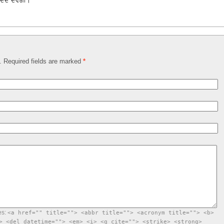
ੱਦਦ ਦੇਵੇਗੀ।
d. Required fields are marked
*
es:
<a href="" title=""> <abbr title=""> <acronym title=""> <b>
> <del datetime=""> <em> <i> <q cite=""> <strike> <strong>