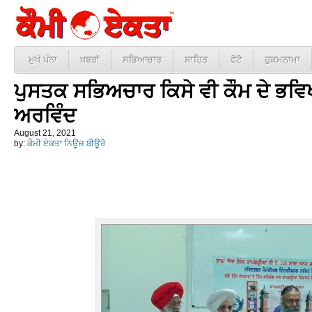
ਮੁਖੱ ਪੰਨਾ
ਖ਼ਬਰਾਂ
ਸਭਿਆਚਾਰ
ਸਾਹਿਤ
ਫੋਟੋ
ਹੁਕਮਨਾਮਾ
ਪੁਸਤਕ ਸਭਿਅਚਾਰ ਕਿਸੇ ਵੀ ਕੌਮ ਦੇ ਭਵਿਖ 
ਅਰਵਿੰਦ
August 21, 2021
by:
ਕੌਮੀ ਏਕਤਾ ਨਿਊਜ਼ ਬੀਊਰੋ